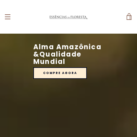
V
EXPANDIR
C
A
Alma Amazônica
&Qualidade
NAVEGAÇÃO
Mundial
COMPRE AGORA